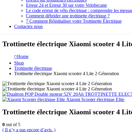
Erreur 24 et Erreur 30 sur votre Velobecane
Le code erreur de vélo électrique : comprendre les messag
Comment débrider une trottinette électrique ?
7 Comment Réinitialiser votre Trottinette Électrique
Contactez nous
Trottinette électrique Xiaomi scooter 4 Li
Home
Shop
Trottinette électrique
Trottinette électrique Xiaomi scooter 4 Lite 2 Géneration
TROTTINETTE ELEC
Xiaomi Scooter électrique Elite
Trottinette électrique Xiaomi scooter 4 Li
0
out of 5
( Il n’y a pas encore d’avis. )