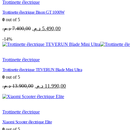
Trottinette électrique
Trottinette électrique Bison GT 1000W
0
out of 5
Le
Le
د.م.
7.400,00
د.م.
5.490,00
prix
prix
-14%
initial
actuel
était :
est :
5.490,00 د.م..
7.400,00 د.م..
Trottinette électrique
Trottinette électrique TEVERUN Blade Mini Ultra
0
out of 5
Le
Le
د.م.
13.900,00
د.م.
11.990,00
prix
prix
initial
actuel
était :
est :
11.990,00 د.م..
13.900,00 د.م..
Trottinette électrique
Xiaomi Scooter électrique Elite
0
out of 5