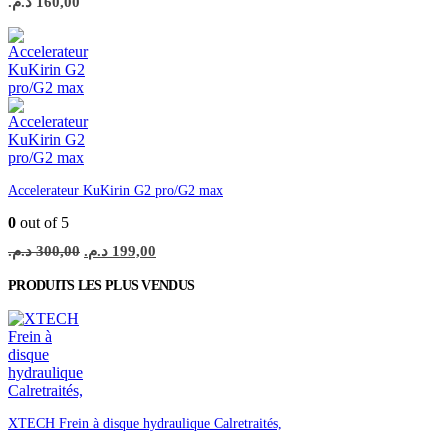
د.م.
160,00
Accelerateur KuKirin G2 pro/G2 max
0
out of 5
Le
Le
د.م.
300,00
د.م.
199,00
prix
prix
initial
actuel
PRODUITS LES PLUS VENDUS
était :
est :
199,00 د.م..
300,00 د.م..
XTECH Frein à disque hydraulique Calretraités,