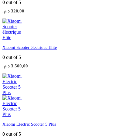
0
out of 5
د.م.
320,00
Xiaomi Scooter électrique Elite
0
out of 5
د.م.
3.500,00
Xiaomi Electric Scooter 5 Plus
0
out of 5