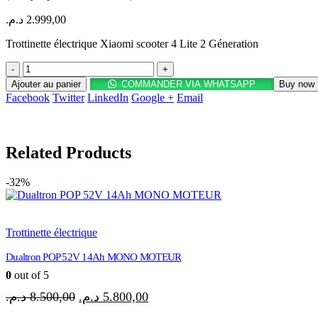
د.م.
2.999,00
Trottinette électrique Xiaomi scooter 4 Lite 2 Géneration
-
+
Ajouter au panier
COMMANDER VIA WHATSAPP
Buy now
Facebook
Twitter
LinkedIn
Google +
Email
Related Products
-32%
Trottinette électrique
Dualtron POP 52V 14Ah MONO MOTEUR
0
out of 5
Le
Le
د.م.
8.500,00
د.م.
5.800,00
prix
prix