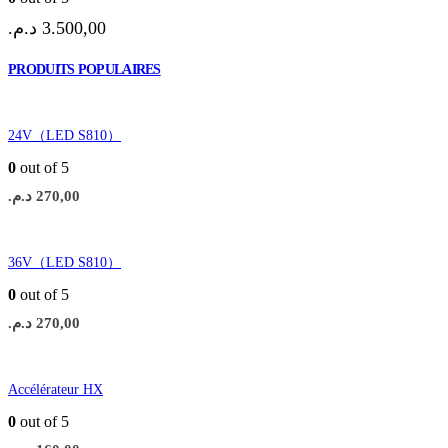
د.م.
3.500,00
PRODUITS POPULAIRES
24V（LED S810）
0
out of 5
د.م.
270,00
36V（LED S810）
0
out of 5
د.م.
270,00
Accélérateur HX
0
out of 5