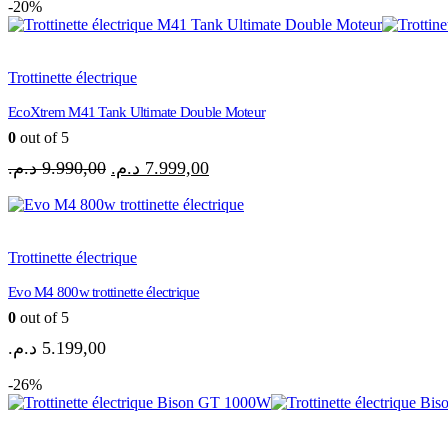
-20%
initial
actuel
était :
est :
5.800,00 د.م..
8.500,00 د.م..
Trottinette électrique
EcoXtrem M41 Tank Ultimate Double Moteur
0
out of 5
Le
Le
د.م.
9.990,00
د.م.
7.999,00
prix
prix
initial
actuel
était :
est :
7.999,00 د.م..
9.990,00 د.م..
Trottinette électrique
Evo M4 800w trottinette électrique
0
out of 5
د.م.
5.199,00
-26%