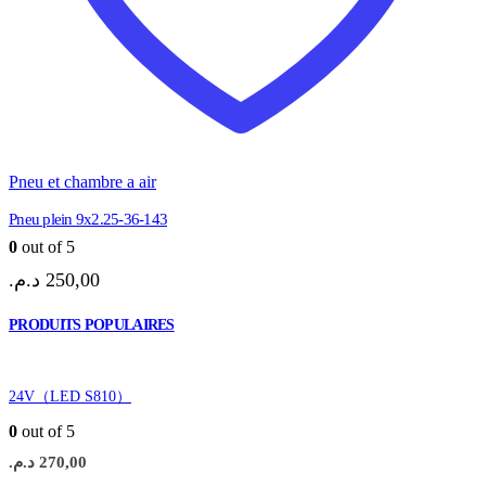
Pneu et chambre a air
Pneu plein 9x2.25-36-143
0
out of 5
د.م.
250,00
PRODUITS POPULAIRES
24V（LED S810）
0
out of 5
د.م.
270,00