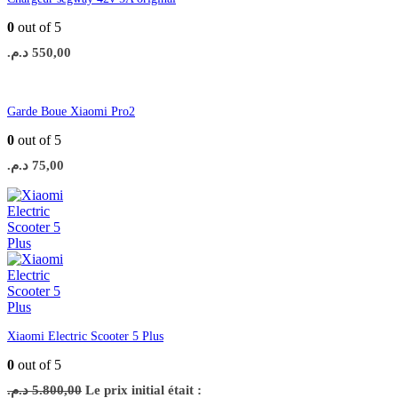
0
out of 5
د.م.
550,00
Garde Boue Xiaomi Pro2
0
out of 5
د.م.
75,00
Xiaomi Electric Scooter 5 Plus
0
out of 5
د.م.
5.800,00
Le prix initial était :