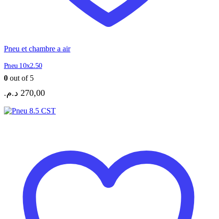
Pneu et chambre a air
Pneu 10x2.50
0
out of 5
د.م.
270,00