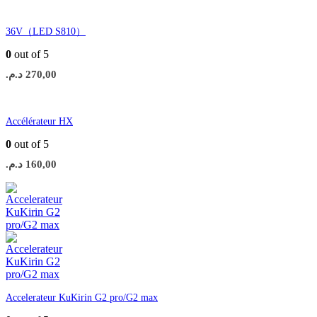
36V（LED S810）
0
out of 5
د.م.
270,00
Accélérateur HX
0
out of 5
د.م.
160,00
Accelerateur KuKirin G2 pro/G2 max