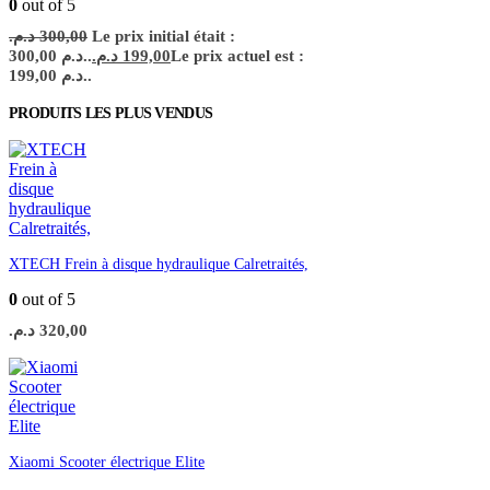
0
out of 5
د.م.
300,00
Le prix initial était :
300,00 د.م..
د.م.
199,00
Le prix actuel est :
199,00 د.م..
PRODUITS LES PLUS VENDUS
XTECH Frein à disque hydraulique Calretraités,
0
out of 5
د.م.
320,00
Xiaomi Scooter électrique Elite