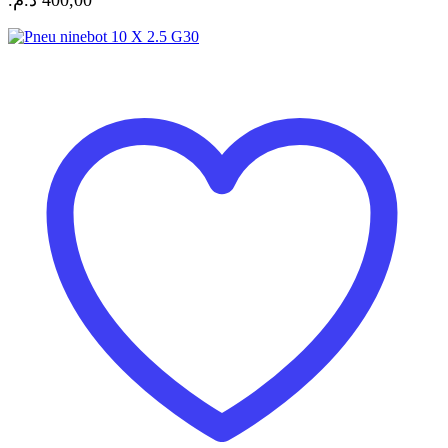
د.م.
400,00