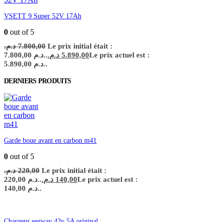
VSETT 9 Super 52V 17Ah
0
out of 5
د.م.
7.800,00
Le prix initial était :
7.800,00 د.م..
د.م.
5.890,00
Le prix actuel est :
5.890,00 د.م..
DERNIERS PRODUITS
Garde boue avant en carbon m41
0
out of 5
د.م.
220,00
Le prix initial était :
220,00 د.م..
د.م.
140,00
Le prix actuel est :
140,00 د.م..
Chargeur segway 42v 5A original