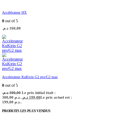
Accélérateur HX
0
out of 5
د.م.
160,00
Accelerateur KuKirin G2 pro/G2 max
0
out of 5
د.م.
300,00
Le prix initial était :
300,00 د.م..
د.م.
199,00
Le prix actuel est :
199,00 د.م..
PRODUITS LES PLUS VENDUS