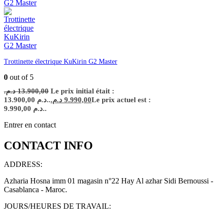
Trottinette électrique KuKirin G2 Master
0
out of 5
د.م.
13.900,00
Le prix initial était :
13.900,00 د.م..
د.م.
9.990,00
Le prix actuel est :
9.990,00 د.م..
Entrer en contact
CONTACT INFO
ADDRESS:
Azharia Hosna imm 01 magasin n°22 Hay Al azhar Sidi Bernoussi -
Casablanca - Maroc.
JOURS/HEURES DE TRAVAIL: