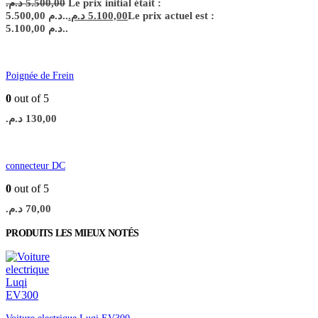
د.م.
5.500,00
Le prix initial était :
5.500,00 د.م..
د.م.
5.100,00
Le prix actuel est :
5.100,00 د.م..
Poignée de Frein
0
out of 5
د.م.
130,00
connecteur DC
0
out of 5
د.م.
70,00
PRODUITS LES MIEUX NOTÉS