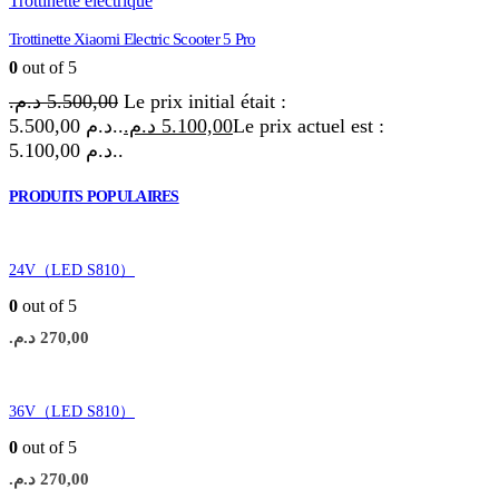
Trottinette électrique
Trottinette Xiaomi Electric Scooter 5 Pro
0
out of 5
د.م.
5.500,00
Le prix initial était :
5.500,00 د.م..
د.م.
5.100,00
Le prix actuel est :
5.100,00 د.م..
PRODUITS POPULAIRES
24V（LED S810）
0
out of 5
د.م.
270,00
36V（LED S810）
0
out of 5
د.م.
270,00