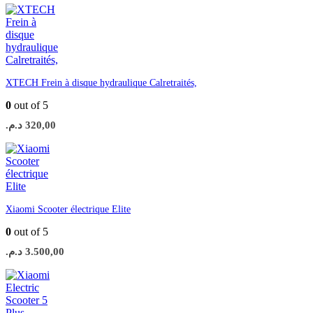
XTECH Frein à disque hydraulique Calretraités,
0
out of 5
د.م.
320,00
Xiaomi Scooter électrique Elite
0
out of 5
د.م.
3.500,00