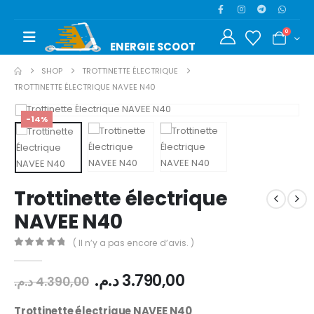
0
ENERGIE SCOOT​
SHOP
TROTTINETTE ÉLECTRIQUE
TROTTINETTE ÉLECTRIQUE NAVEE N40
-14%
Trottinette électrique
NAVEE N40
( Il n’y a pas encore d’avis. )
0
out of 5
د.م.
3.790,00
د.م.
4.390,00
Trottinette électrique NAVEE N40