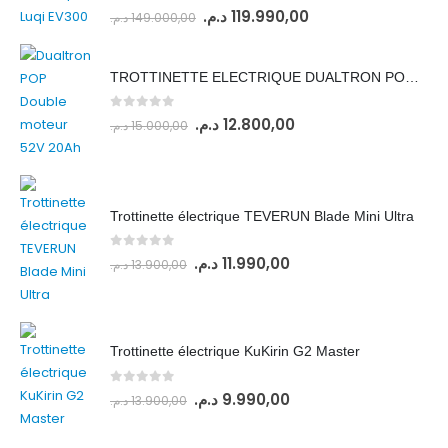
0
out of 5
د.م.
119.990,00
د.م.
149.000,00
TROTTINETTE ELECTRIQUE DUALTRON POP 52V 20Ah DOUBLE MOTEUR
0
out of 5
د.م.
12.800,00
د.م.
15.000,00
Trottinette électrique TEVERUN Blade Mini Ultra
0
out of 5
د.م.
11.990,00
د.م.
13.900,00
Trottinette électrique KuKirin G2 Master
0
out of 5
د.م.
9.990,00
د.م.
13.900,00