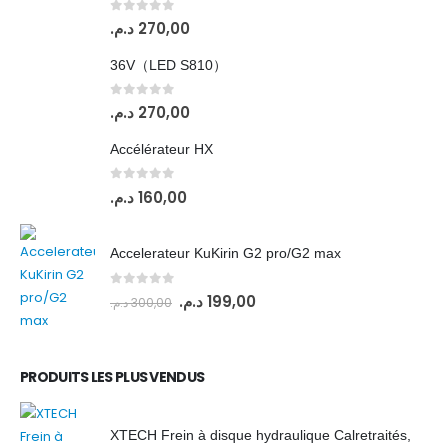
0
out of 5
د.م.
270,00
36V（LED S810）
0
out of 5
د.م.
270,00
Accélérateur HX
0
out of 5
د.م.
160,00
Accelerateur KuKirin G2 pro/G2 max
0
out of 5
د.م.
199,00
د.م.
300,00
PRODUITS LES PLUS VENDUS
XTECH Frein à disque hydraulique Calretraités,