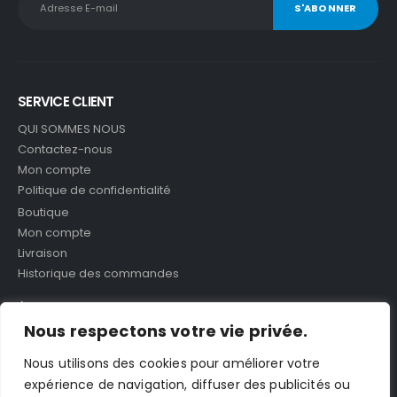
SERVICE CLIENT
QUI SOMMES NOUS
Contactez-nous
Mon compte
Politique de confidentialité
Boutique
Mon compte
Livraison
Historique des commandes
À PROPOS
Nous respectons votre vie privée.
Energie Scoot Maroc Votre Grossiste des pièces de rechange
des trottinettes et vélo électrique Ici au Maroc
Nous utilisons des cookies pour améliorer votre
expérience de navigation, diffuser des publicités ou