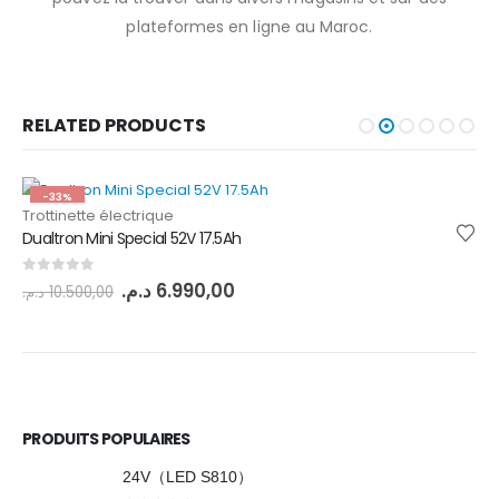
plateformes en ligne au Maroc.
RELATED PRODUCTS
-33%
Trottinette électrique
Dualtron Mini Special 52V 17.5Ah
0
out of 5
د.م.
6.990,00
د.م.
10.500,00
PRODUITS POPULAIRES
24V（LED S810）