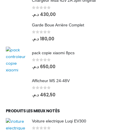
Chargeur Mda 42v 2A 3pin original
0
out of 5
د.م.
430,00
Garde Boue Arrière Complet
0
out of 5
د.م.
180,00
pack copie xiaomi 8pcs
0
out of 5
د.م.
650,00
Afficheur M5 24-48V
0
out of 5
د.م.
462,50
PRODUITS LES MIEUX NOTÉS
Voiture electrique Luqi EV300