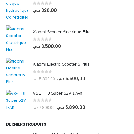
0
out of 5
د.م.
320,00
Xiaomi Scooter électrique Elite
0
out of 5
د.م.
3.500,00
Xiaomi Electric Scooter 5 Plus
0
out of 5
د.م.
5.500,00
د.م.
5.800,00
VSETT 9 Super 52V 17Ah
0
out of 5
د.م.
5.890,00
د.م.
7.800,00
DERNIERS PRODUITS