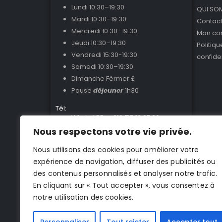
Lundi 10:30–19:30
QUI SO
Mardi 10:30–19:30
Contac
Mercredi 10:30–19:30
Mon co
Jeudi 10:30–19:30
Politiq
Vendredi 15:30-19:30
confiden
Samedi 10:30–19:30
Dimanche Férmer £
Pause
déjeuner
1h30
Tél:
WhatsAPP : +212 715 13 27 36
Tél Fixe : +212 520 92 78 51
Nous respectons votre vie privée.
SAV : +212 719 11 18 08
Nous utilisons des cookies pour améliorer votre
EMAIL:
expérience de navigation, diffuser des publicités ou
contact@energiescoot.com
des contenus personnalisés et analyser notre trafic.
En cliquant sur « Tout accepter », vous consentez à
notre utilisation des cookies.