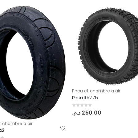
Pneu et chambre a air
t chambre a air
pneu 8 1/2 x 3
x2.75
0
out of 5
د.م.
260,00
of 5
50,00