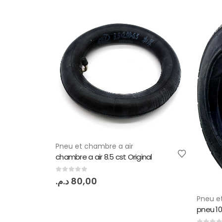
Pneu e
inal
Pneu 10
0
out 
د.م.
2
Pneu et chambre a air
pneu 10x2