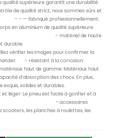
 qualité supérieure garantit une durabilité
rôle de qualité strict, nous sommes sûrs et
— fabriqué professionnellement:
orps en aluminium de qualité supérieure
imale. – matériel de haute
e qualité, solide et durable.
 vérifier les images pour confirmer la
mander. – résistant à la corrosion:
 matériaux haut de gamme: Matériaux haut
pacité d’absorption des chocs. En plus,
r-faire exquis, solides et durables.
pneu est facile à gonfler et à
e et léger. – accessoires
s scooters, les planches à roulettes, les