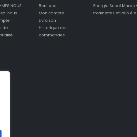
MMES NOUS
Boutique
Energie Scoot Maroc 
tez-nous
Mon compte
trottinettes et vélo él
mpte
Livraison
ue de
Historique des
tialité
commandes