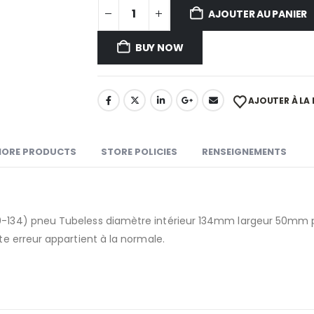
AJOUTER AU PANIER
BUY NOW
AJOUTER À LA 
ORE PRODUCTS
STORE POLICIES
RENSEIGNEMENTS
50-134) pneu Tubeless diamètre intérieur 134mm largeur 50mm po
ite erreur appartient à la normale.