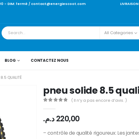
0 - 18:00 - DIM: fermé / contact@energiescoot.
All Categories
BLOG
CONTACTEZ NOUS
 8.5 QUALITÉ
pneu solide 8.5 qual
( Il n’y a pas encore d’avis. )
0
out of 5
د.م.
220,00
– contrôle de qualité rigoureux: Les jante