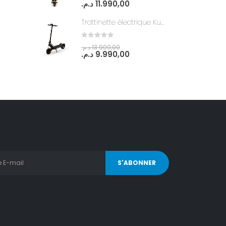
د.م.
11.990,00
Trottinette électrique KuKirin G2 Master
0
out of 5
د.م.
13.900,00
د.م.
9.990,00