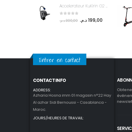
Accelerateur KuKirin G2 pro/G2 max
0
out of 5
د.م.
199,00
د.م.
300,00
Entrer en contact
ABONN
CONTACT INFO
Obtenez
ADDRESS:
Azharia Hosna imm 01 magasin n°22 Hay
événeme
newslet
Al azhar Sidi Bernoussi - Casablanca -
Maroc.
JOURS/HEURES DE TRAVAIL:
SERVIC