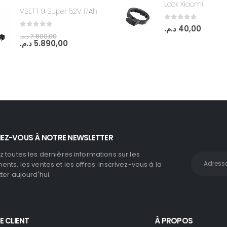
Lock Xiaomi
VSETT 9 Super 52V 17Ah
0
out of 5
د.م.
40,00
0
out of 5
د.م.
7.800,00
د.م.
5.890,00
EZ-VOUS À NOTRE NEWSLETTER
 toutes les dernières informations sur les
nts, les ventes et les offres. Inscrivez-vous à la
ter aujourd'hui.
E CLIENT
À PROPOS