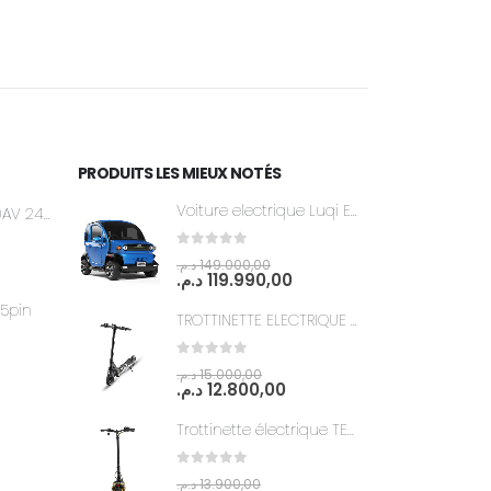
PRODUITS LES MIEUX NOTÉS
Voiture electrique Luqi EV300
Dashboard SW900AV 24-48V
0
out of 5
د.م.
149.000,00
د.م.
119.990,00
5pin
TROTTINETTE ELECTRIQUE DUALTRON POP 52V 20Ah DOUBLE MOTEUR
0
out of 5
د.م.
15.000,00
د.م.
12.800,00
Trottinette électrique TEVERUN Blade Mini Ultra
0
out of 5
د.م.
13.900,00