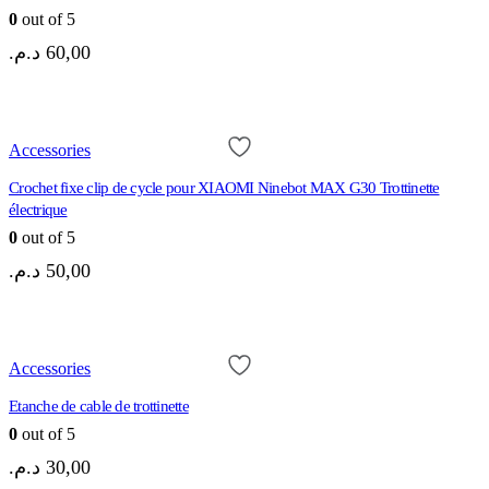
0
out of 5
د.م.
60,00
Accessories
Crochet fixe clip de cycle pour XIAOMI Ninebot MAX G30 Trottinette
électrique
0
out of 5
د.م.
50,00
Accessories
Etanche de cable de trottinette
0
out of 5
د.م.
30,00