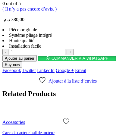
0
out of 5
( Il n’y a pas encore d’avis. )
د.م.
380,00
Pièce originale
Système pliage intégré
Haute qualité
Installation facile
-
+
Ajouter au panier
COMMANDER VIA WHATSAPP
Buy now
Facebook
Twitter
LinkedIn
Google +
Email
Ajouter à la liste d’envies
Related Products
Accessories
Carte de capteur hall de moteur