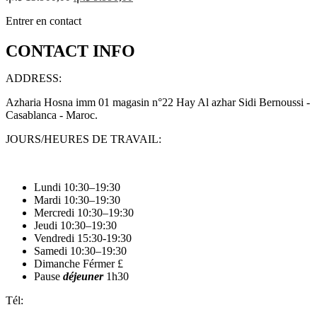
prix
prix
initial
actuel
Entrer en contact
était :
est :
9.990,00 د.م..
13.900,00 د.م..
CONTACT INFO
ADDRESS:
Azharia Hosna imm 01 magasin n°22 Hay Al azhar Sidi Bernoussi -
Casablanca - Maroc.
JOURS/HEURES DE TRAVAIL:
Lundi 10:30–19:30
Mardi 10:30–19:30
Mercredi 10:30–19:30
Jeudi 10:30–19:30
Vendredi 15:30-19:30
Samedi 10:30–19:30
Dimanche Férmer £
Pause
déjeuner
1h30
Tél: