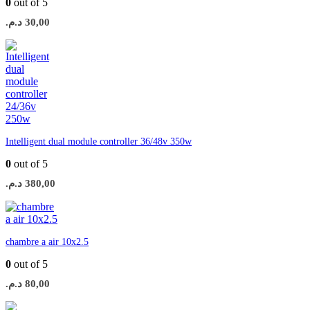
0
out of 5
د.م.
30,00
Intelligent dual module controller 36/48v 350w
0
out of 5
د.م.
380,00
chambre a air 10x2.5
0
out of 5
د.م.
80,00