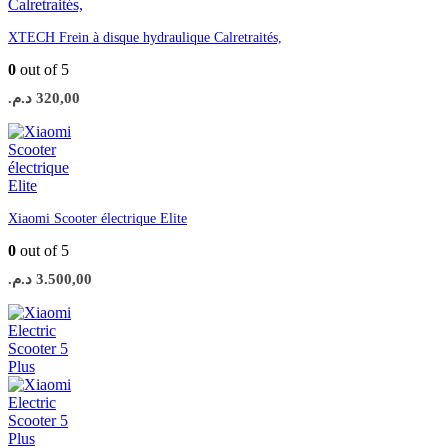
XTECH Frein à disque hydraulique Calretraités,
0
out of 5
د.م.
320,00
Xiaomi Scooter électrique Elite
0
out of 5
د.م.
3.500,00