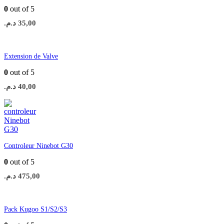
0
out of 5
د.م.
35,00
Extension de Valve
0
out of 5
د.م.
40,00
Controleur Ninebot G30
0
out of 5
د.م.
475,00
Pack Kugoo S1/S2/S3