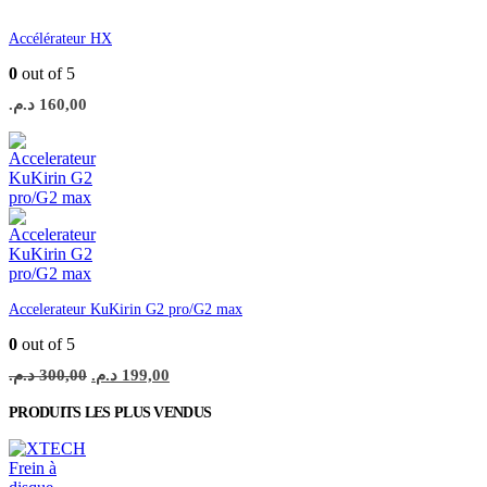
Accélérateur HX
0
out of 5
د.م.
160,00
Accelerateur KuKirin G2 pro/G2 max
0
out of 5
Le
Le
د.م.
300,00
د.م.
199,00
prix
prix
initial
actuel
PRODUITS LES PLUS VENDUS
était :
est :
199,00 د.م..
300,00 د.م..