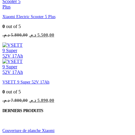
Xiaomi Electric Scooter 5 Plus
0
out of 5
Le
Le
د.م.
5.800,00
د.م.
5.500,00
prix
prix
initial
actuel
était :
est :
5.500,00 د.م..
5.800,00 د.م..
VSETT 9 Super 52V 17Ah
0
out of 5
Le
Le
د.م.
7.800,00
د.م.
5.890,00
prix
prix
initial
actuel
DERNIERS PRODUITS
était :
est :
5.890,00 د.م..
7.800,00 د.م..
Couverture de planche Xiaomi