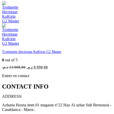
initial
actuel
était :
est :
11.990,00 د.م..
13.900,00 د.م..
Trottinette électrique KuKirin G2 Master
0
out of 5
Le
Le
د.م.
13.900,00
د.م.
9.990,00
prix
prix
initial
actuel
Entrer en contact
était :
est :
9.990,00 د.م..
13.900,00 د.م..
CONTACT INFO
ADDRESS:
Azharia Hosna imm 01 magasin n°22 Hay Al azhar Sidi Bernoussi -
Casablanca - Maroc.