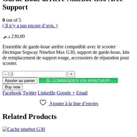
Support
0
out of 5
( Il n’y a pas encore d’avis. )
د.م.
230,00
Ensemble de garde-boue arrière compatible avec le scooter
électrique Segway Ninebot Max G30, support de garde-boue, kits
de remplacement de support rouge, accessoires de réparation pour
scooter.
-
+
Ajouter au panier
COMMANDER VIA WHATSAPP
Buy now
Facebook
Twitter
LinkedIn
Google +
Email
Ajouter à la liste d’envies
Related Products