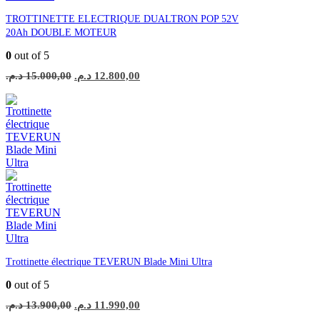
TROTTINETTE ELECTRIQUE DUALTRON POP 52V
20Ah DOUBLE MOTEUR
0
out of 5
Le
Le
د.م.
15.000,00
د.م.
12.800,00
prix
prix
initial
actuel
était :
est :
12.800,00 د.م..
15.000,00 د.م..
Trottinette électrique TEVERUN Blade Mini Ultra
0
out of 5
Le
Le
د.م.
13.900,00
د.م.
11.990,00
prix
prix