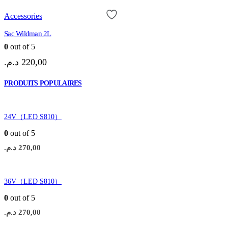
Accessories
Sac Wildman 2L
0
out of 5
د.م.
220,00
PRODUITS POPULAIRES
24V（LED S810）
0
out of 5
د.م.
270,00
36V（LED S810）
0
out of 5
د.م.
270,00