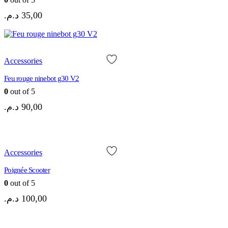
د.م.
35,00
Accessories
Feu rouge ninebot g30 V2
0
out of 5
د.م.
90,00
Accessories
Poignée Scooter
0
out of 5
د.م.
100,00