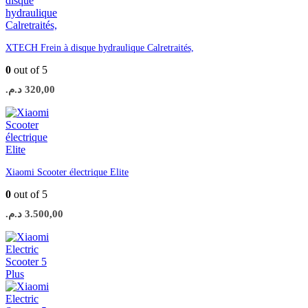
XTECH Frein à disque hydraulique Calretraités,
0
out of 5
د.م.
320,00
Xiaomi Scooter électrique Elite
0
out of 5
د.م.
3.500,00