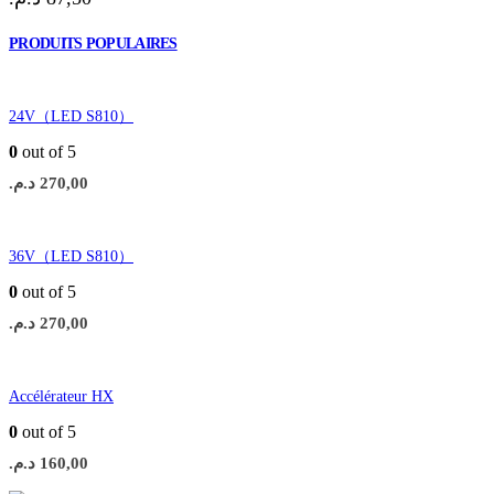
PRODUITS POPULAIRES
24V（LED S810）
0
out of 5
د.م.
270,00
36V（LED S810）
0
out of 5
د.م.
270,00
Accélérateur HX
0
out of 5
د.م.
160,00