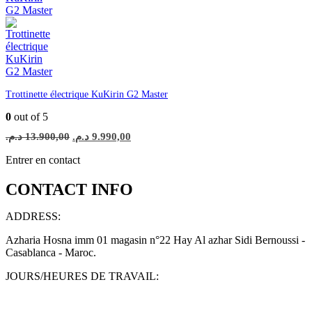
Trottinette électrique KuKirin G2 Master
0
out of 5
Le
Le
د.م.
13.900,00
د.م.
9.990,00
prix
prix
initial
actuel
Entrer en contact
était :
est :
9.990,00 د.م..
13.900,00 د.م..
CONTACT INFO
ADDRESS:
Azharia Hosna imm 01 magasin n°22 Hay Al azhar Sidi Bernoussi -
Casablanca - Maroc.
JOURS/HEURES DE TRAVAIL: