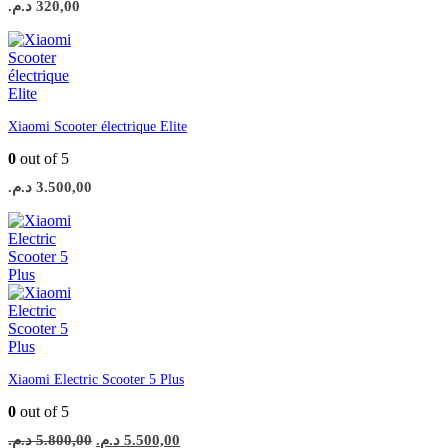
د.م.
320,00
Xiaomi Scooter électrique Elite
0
out of 5
د.م.
3.500,00
Xiaomi Electric Scooter 5 Plus
0
out of 5
Le
Le
د.م.
5.800,00
د.م.
5.500,00