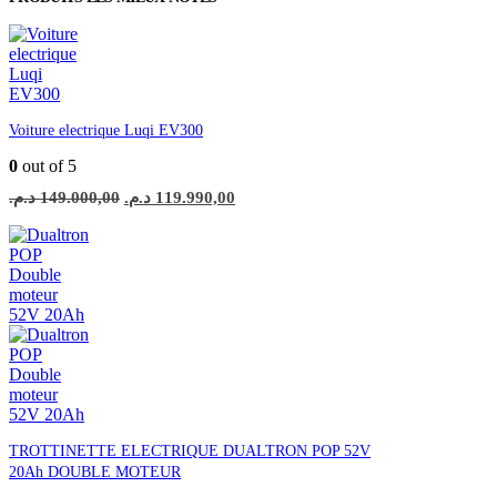
Voiture electrique Luqi EV300
0
out of 5
Le
Le
د.م.
149.000,00
د.م.
119.990,00
prix
prix
initial
actuel
était :
est :
119.990,00 د.م..
149.000,00 د.م..
TROTTINETTE ELECTRIQUE DUALTRON POP 52V
20Ah DOUBLE MOTEUR