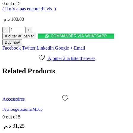
0
out of 5
( Il n’y a pas encore d’avis. )
د.م.
100,00
-
+
Ajouter au panier
COMMANDER VIA WHATSAPP
Buy now
Facebook
Twitter
LinkedIn
Google +
Email
Ajouter à la liste d’envies
Related Products
Accessoires
Feu rouge xiaomi M365
0
out of 5
د.م.
31,25