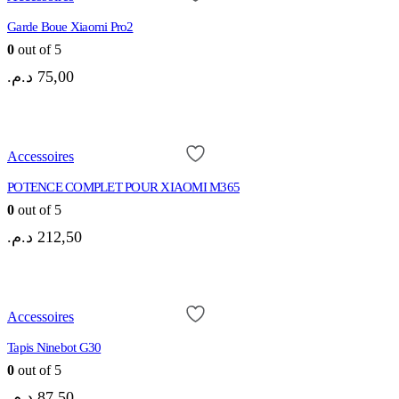
Garde Boue Xiaomi Pro2
0
out of 5
د.م.
75,00
Accessoires
POTENCE COMPLET POUR XIAOMI M365
0
out of 5
د.م.
212,50
Accessoires
Tapis Ninebot G30
0
out of 5
د.م.
87,50