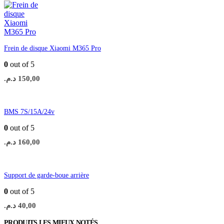
Frein de disque Xiaomi M365 Pro
0
out of 5
د.م.
150,00
BMS 7S/15A/24v
0
out of 5
د.م.
160,00
Support de garde-boue arrière
0
out of 5
د.م.
40,00
PRODUITS LES MIEUX NOTÉS