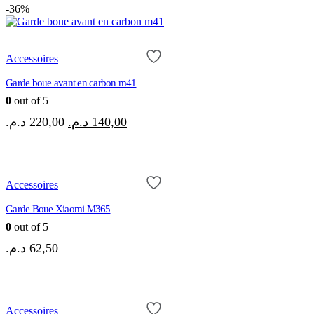
-36%
Accessoires
Garde boue avant en carbon m41
0
out of 5
Le
Le
د.م.
220,00
د.م.
140,00
prix
prix
initial
actuel
était :
est :
140,00 د.م..
220,00 د.م..
Accessoires
Garde Boue Xiaomi M365
0
out of 5
د.م.
62,50
Accessoires