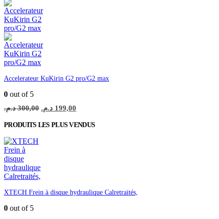
Accelerateur KuKirin G2 pro/G2 max
0
out of 5
Le
Le
د.م.
300,00
د.م.
199,00
prix
prix
initial
actuel
PRODUITS LES PLUS VENDUS
était :
est :
199,00 د.م..
300,00 د.م..
XTECH Frein à disque hydraulique Calretraités,
0
out of 5