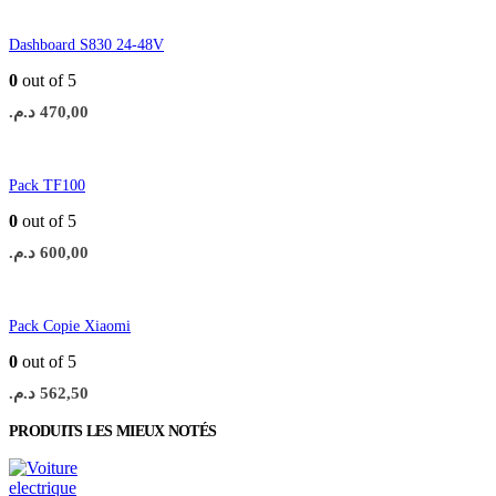
Dashboard S830 24-48V
0
out of 5
د.م.
470,00
Pack TF100
0
out of 5
د.م.
600,00
Pack Copie Xiaomi
0
out of 5
د.م.
562,50
PRODUITS LES MIEUX NOTÉS