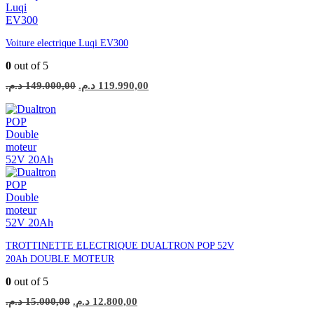
Voiture electrique Luqi EV300
0
out of 5
Le
Le
د.م.
149.000,00
د.م.
119.990,00
prix
prix
initial
actuel
était :
est :
119.990,00 د.م..
149.000,00 د.م..
TROTTINETTE ELECTRIQUE DUALTRON POP 52V
20Ah DOUBLE MOTEUR
0
out of 5
Le
Le
د.م.
15.000,00
د.م.
12.800,00
prix
prix