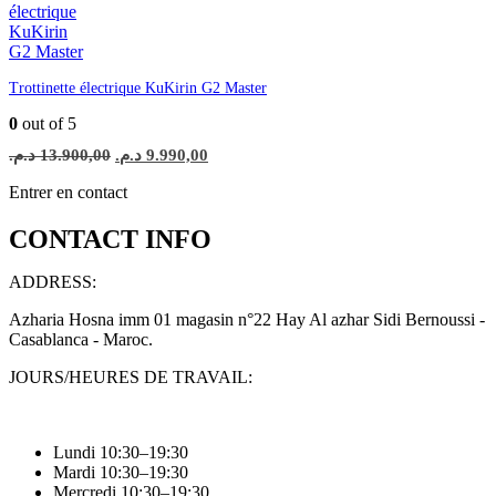
Trottinette électrique KuKirin G2 Master
0
out of 5
Le
Le
د.م.
13.900,00
د.م.
9.990,00
prix
prix
initial
actuel
Entrer en contact
était :
est :
9.990,00 د.م..
13.900,00 د.م..
CONTACT INFO
ADDRESS:
Azharia Hosna imm 01 magasin n°22 Hay Al azhar Sidi Bernoussi -
Casablanca - Maroc.
JOURS/HEURES DE TRAVAIL:
Lundi 10:30–19:30
Mardi 10:30–19:30
Mercredi 10:30–19:30