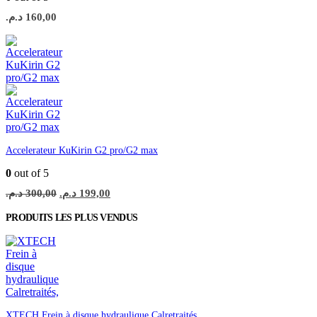
د.م.
160,00
Accelerateur KuKirin G2 pro/G2 max
0
out of 5
Le
Le
د.م.
300,00
د.م.
199,00
prix
prix
initial
actuel
PRODUITS LES PLUS VENDUS
était :
est :
199,00 د.م..
300,00 د.م..
XTECH Frein à disque hydraulique Calretraités,