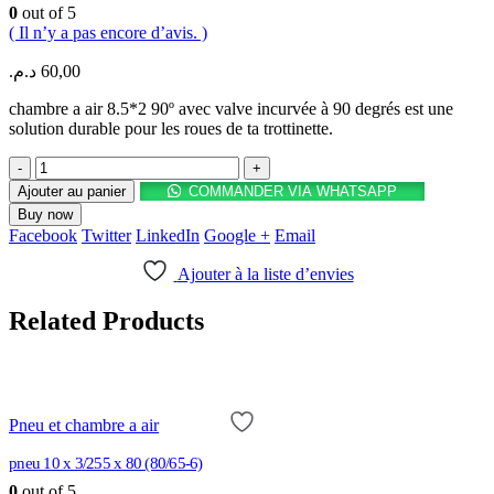
0
out of 5
( Il n’y a pas encore d’avis. )
د.م.
60,00
chambre a air 8.5*2 90º avec valve incurvée à 90 degrés est une
solution durable pour les roues de ta trottinette.
-
+
Ajouter au panier
COMMANDER VIA WHATSAPP
Buy now
Facebook
Twitter
LinkedIn
Google +
Email
Ajouter à la liste d’envies
Related Products
Pneu et chambre a air
pneu 10 x 3/255 x 80 (80/65-6)
0
out of 5