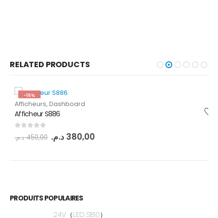
RELATED PRODUCTS
-16%
Afficheurs
,
Dashboard
Afficheur S886
0
out of 5
د.م.
380,00
د.م.
450,00
PRODUITS POPULAIRES