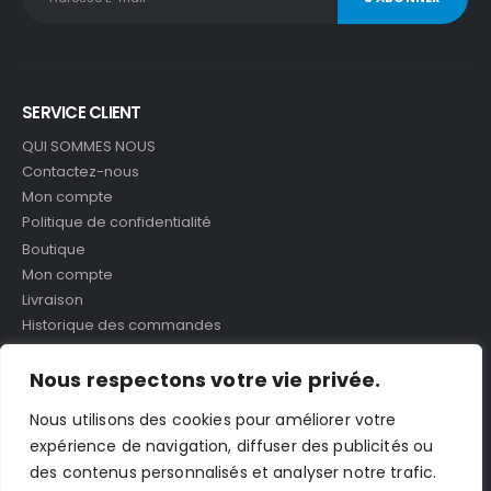
SERVICE CLIENT
QUI SOMMES NOUS
Contactez-nous
Mon compte
Politique de confidentialité
Boutique
Mon compte
Livraison
Historique des commandes
Nous respectons votre vie privée.
À PROPOS
Energie Scoot Maroc Votre Grossiste des pièces de rechange
Nous utilisons des cookies pour améliorer votre
des trottinettes et vélo électrique Ici au Maroc
expérience de navigation, diffuser des publicités ou
des contenus personnalisés et analyser notre trafic.