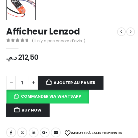
Afficheur Lenzod
( Il n’y a pas encore d’avis. )
0
out of 5
د.م.
212,50
AJOUTER AU PANIER
COMMANDER VIA WHATSAPP
BUY NOW
AJOUTER À LA LISTE D’ENVIES