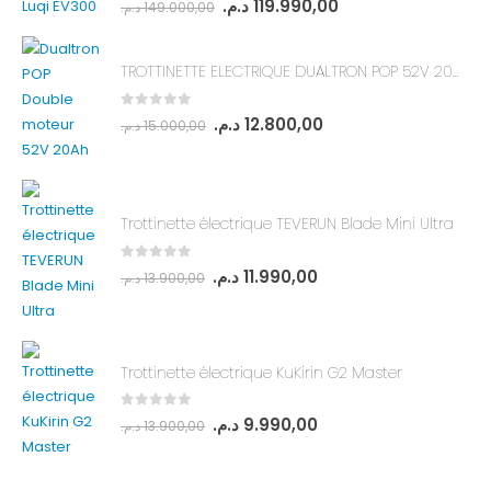
0
out of 5
د.م.
119.990,00
د.م.
149.000,00
TROTTINETTE ELECTRIQUE DUALTRON POP 52V 20Ah DOUBLE MOTEUR
0
out of 5
د.م.
12.800,00
د.م.
15.000,00
Trottinette électrique TEVERUN Blade Mini Ultra
0
out of 5
د.م.
11.990,00
د.م.
13.900,00
Trottinette électrique KuKirin G2 Master
0
out of 5
د.م.
9.990,00
د.م.
13.900,00