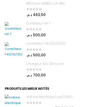
Afficheur SW900 24-48V
0
out of 5
د.م.
462,50
Contrôleur HX 7
0
out of 5
د.م.
500,00
Contrôleur F40/30/25/20
0
out of 5
د.م.
500,00
Chargeur 42v 2A round
0
out of 5
د.م.
700,00
PRODUITS LES MIEUX NOTÉS
Voiture electrique Luqi EV300